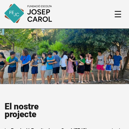
☰
El nostre
projecte
Fundació
El