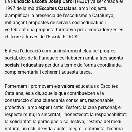
La
Fundació Escolta Josep Carol (FEJC)
va ser creada el
nostre
projecte
1997 de la mà d’
Escoltes Catalans
, amb l’objectiu
d’amplificar la presència de l’escoltisme a Catalunya,
Qui
mitjançant propostes de serveis socioeducatius i
som
vertebrant una proposta formativa per a educadors/es en
Història
el lleure a través de l’Escola FORCA.
de la
Fundació
Entesa l’educació com un instrument clau pel progrés
Fem
social, des de la Fundació col·laborem amb altres
agents
xarxa
socials i educatius
per dur a terme de forma coordinada,
Transparència
complementària i coherent aquesta tasca.
Fes un
donatiu
Fomentem i promovem els
valors
educatius d’Escoltes
Escoltes
Catalans, és a dir, aquells que contribueixen a la
Catalans
construcció d’una ciutadania conscient, responsable,
Projectes
proactiva i amb esperit crític: l’esforç; la cura personal; el
respecte mutu; la sinceritat; l’honestedat; la responsabilitat;
Quico
Sabaté
la solidaritat; la participació col·lectiva; l’estima del medi
natural; un estil de vida auster, alegre i optimista; l’estima
Camps