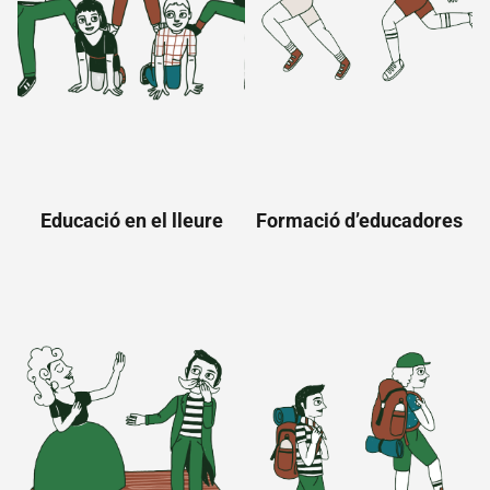
Acampada
Coneix
Acampada
Terrenys
Normativa
Preguntes
freqüents
Educació en el lleure
Formació d’educadores
Actualitat
Botiga
Contacte