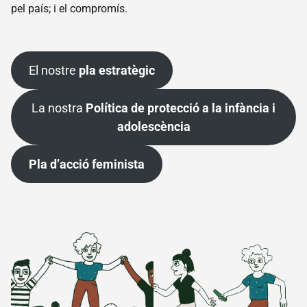
pel país; i el compromís.
de
treball
Dinamització
Promoció
El nostre
pla estratègic
del bon
tracte
La nostra
Política de protecció a la infància i
Escola
adolescència
Forca
Coneix
Pla d’acció feminista
l’Escola
Forca
Formacions
Catàleg
formatiu
Preguntes
freqüents
Espai
intern