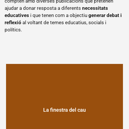
compten amb diverses publicacions que pretenen
xarxa
ajudar a donar resposta a diferents
necessitats
Transparència
educatives
i que tenen com a objectiu
generar debat i
Fes un
reflexió
al voltant de temes educatius, socials i
donatiu
polítics.
Escoltes
Catalans
Projectes
Quico
Sabaté
Camps
de
treball
Dinamització
Promoció
del bon
La finestra del cau
tracte
Escola