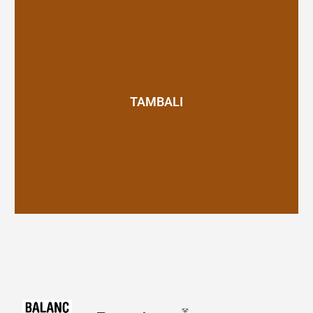
freqüents
Actualitat
Botiga
La col·lecció 'Reflexions en veu alta' és una iniciativa
conjunta de la Fundació Escolta Josep Carol i
TAMBALI
d'Escoltes Catalans per aprofundir i debatre els valors
en què es basa l'escoltisme laic català.
Contacte
Tambali, recursos per educar en valors és una