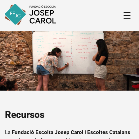
☰
Fundació
El
nostre
projecte
Qui
som
Recursos
Història
de la
Fundació
La
Fundació Escolta Josep Carol
i
Escoltes Catalans
Fem