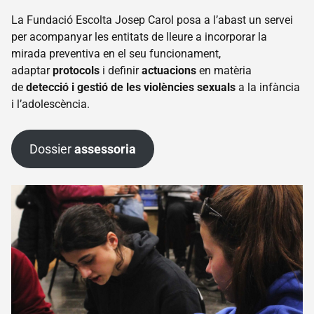
Transparència
La Fundació Escolta Josep Carol posa a l’abast un servei
Fes un
per acompanyar les entitats de lleure a incorporar la
donatiu
mirada preventiva en el seu funcionament,
Escoltes
adaptar
protocols
i definir
actuacions
en matèria
Catalans
de
detecció i gestió de les violències sexuals
a la infància
Projectes
i l’adolescència.
Quico
Sabaté
Dossier
assessoria
Camps
de
treball
Dinamització
Promoció
del bon
tracte
Escola
Forca