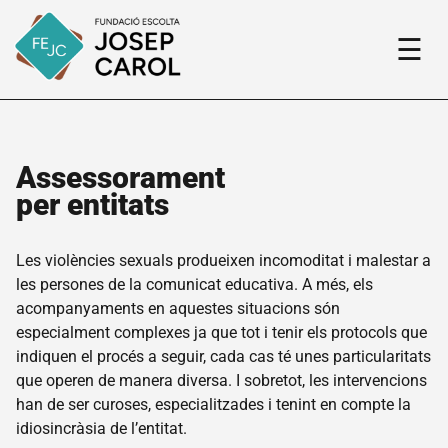
☰
Assessorament
Fundació
per entitats
El
nostre
projecte
Les violències sexuals produeixen incomoditat i malestar a
les persones de la comunicat educativa. A més, els
Qui
som
acompanyaments en aquestes situacions són
especialment complexes ja que tot i tenir els protocols que
Història
de la
indiquen el procés a seguir, cada cas té unes particularitats
Fundació
que operen de manera diversa. I sobretot, les intervencions
han de ser curoses, especialitzades i tenint en compte la
Fem
xarxa
idiosincràsia de l’entitat.