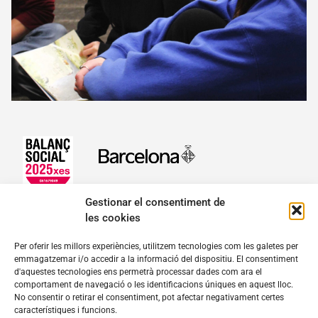
Coneix
l’Escola
Forca
Formacions
Catàleg
formatiu
Preguntes
freqüents
Espai
intern
Acampada
Gestionar el consentiment de
Coneix
les cookies
Acampada
Terrenys
fundacio@josepcarol.cat
Per oferir les millors experiències, utilitzem tecnologies com les galetes per
emmagatzemar i/o accedir a la informació del dispositiu. El consentiment
Mare de Déu del Pilar, 16-18. 08003 Barcelona
Normativa
d'aquestes tecnologies ens permetrà processar dades com ara el
Tel.
932 689 111
Preguntes
comportament de navegació o les identificacions úniques en aquest lloc.
freqüents
No consentir o retirar el consentiment, pot afectar negativament certes
característiques i funcions.