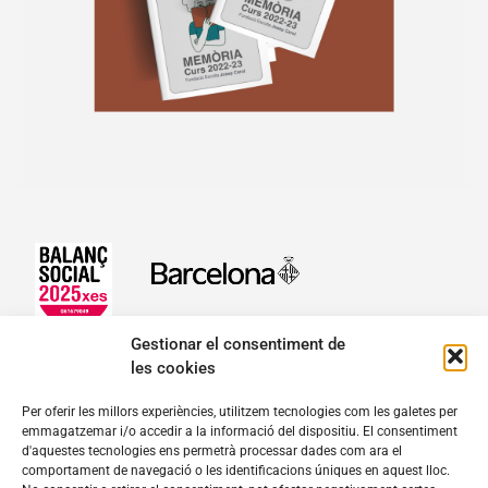
Gestionar el consentiment de
les cookies
fundacio@josepcarol.cat
Per oferir les millors experiències, utilitzem tecnologies com les galetes per
emmagatzemar i/o accedir a la informació del dispositiu. El consentiment
Mare de Déu del Pilar, 16-18. 08003 Barcelona
d'aquestes tecnologies ens permetrà processar dades com ara el
Tel.
932 689 111
comportament de navegació o les identificacions úniques en aquest lloc.