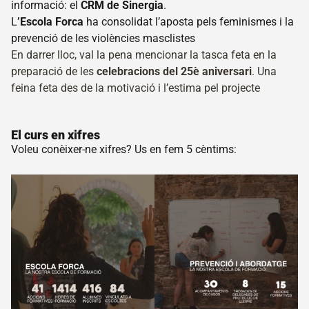
Escola
informació: el
CRM de Sinergia
.
Forca
L
’Escola Forca
ha consolidat l’aposta pels feminismes i la
prevenció de les violències masclistes
Coneix
l’Escola
En darrer lloc, val la pena mencionar la tasca feta en la
Forca
preparació de les
celebracions del 25è aniversari
. Una
feina feta des de la motivació i l’estima pel projecte
Formacions
Catàleg
formatiu
El curs en xifres
Preguntes
Voleu conèixer-ne xifres? Us en fem 5 cèntims:
freqüents
Espai
intern
Acampada
Coneix
Acampada
Terrenys
Normativa