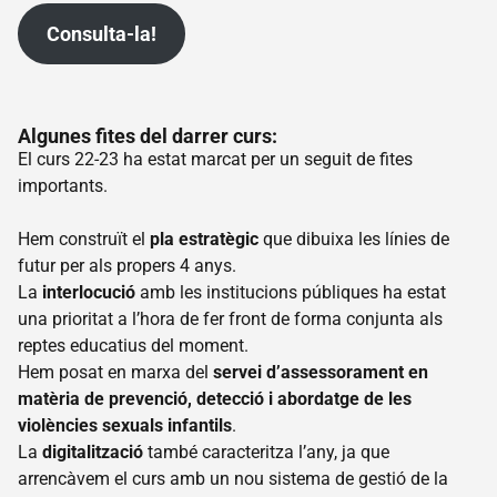
Fem
Consulta-la!
xarxa
Transparència
Fes un
donatiu
Algunes fites del darrer curs:
Escoltes
El curs 22-23 ha estat marcat per un seguit de fites
Catalans
importants.
Projectes
Hem construït el
pla estratègic
que dibuixa les línies de
Quico
futur per als propers 4 anys.
Sabaté
La
interlocució
amb les institucions públiques ha estat
Camps
una prioritat a l’hora de fer front de forma conjunta als
de
reptes educatius del moment.
treball
Hem posat en marxa del
servei d’assessorament en
Dinamització
matèria de prevenció, detecció i abordatge de les
Promoció
violències sexuals infantils
.
del bon
La
digitalització
també caracteritza l’any, ja que
tracte
arrencàvem el curs amb un nou sistema de gestió de la