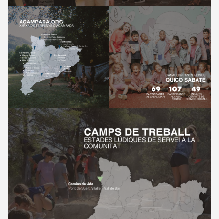
Preguntes
freqüents
Actualitat
Botiga
Contacte