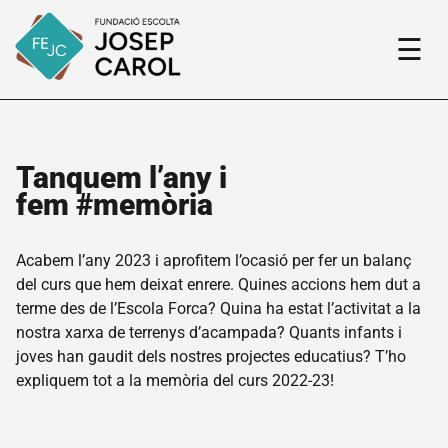
☰
Tanquem l’any i
fem #memòria
Fundació
Acabem l’any 2023 i aprofitem l’ocasió per fer un balanç
El
del curs que hem deixat enrere. Quines accions hem dut a
nostre
terme des de l’Escola Forca? Quina ha estat l’activitat a la
projecte
nostra xarxa de terrenys d’acampada? Quants infants i
Qui
joves han gaudit dels nostres projectes educatius? T’ho
som
expliquem tot a la memòria del curs 2022-23!
Història
de la
Fundació