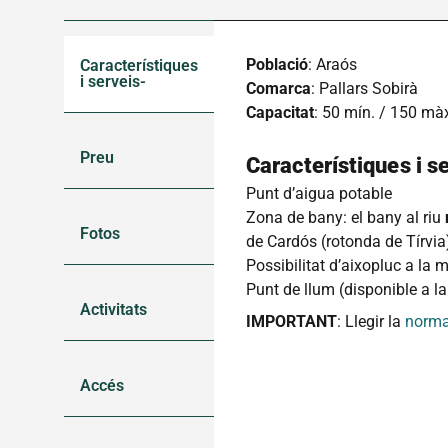
Població
: Araós
Característiques
i serveis
Comarca
: Pallars Sobirà
Capacitat
: 50 mín. / 150 mà
Preu
Característiques i se
Punt d’aigua potable
Zona de bany: el bany al riu
Fotos
de Cardós (rotonda de Tírvia) 
Possibilitat d’aixopluc a la 
Punt de llum (disponible a l
Activitats
IMPORTANT
: Llegir la
norma
Accés