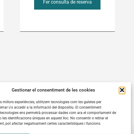
Fer consulta de reserva
Gestionar el consentiment de les cookies
les millors experiències, utilitzem tecnologies com les galetes per
ar i/o accedir a la informació del dispositiu. El consentiment
 tecnologies ens permetrà processar dades com ara el comportament de
Política de privacitat
 les identificacions úniques en aquest lloc. No consentir o retirar el
Avís legal
t, pot afectar negativament certes característiques i funcions.
Política de cookies (UE)