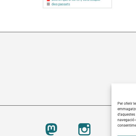
Per oferir 
emmagatzem
d'aquestes
navegació o
consentimen