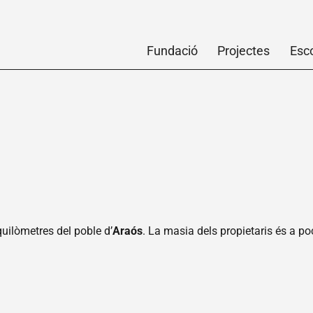
Fundació
Projectes
Esc
 quilòmetres del poble d’
Araós
. La masia dels propietaris és a poc