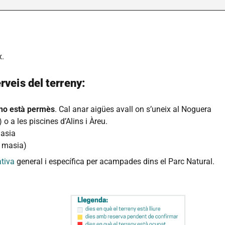
x.
rveis del terreny:
no està permès
. Cal anar aigües avall on s’uneix al Noguera
o a les piscines d’Alins i Àreu.
masia
a masia)
tiva
general i específica per acampades dins el Parc Natural.