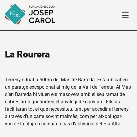
☰
La Rourera
Fundació
El
nostre
Terreny situat a 600m del Mas de Barreda. Està ubicat en
projecte
un paratge excepcional al mig de la Vall de Terreta. Al Mas
Qui
d’en Barreda hi viuen els masovers amb el seu ramat de
som
cabres amb qui tindreu el privilegi de conviure. Ells us
facilitaran tot el que necessiteu, tant per accedir al terreny
Història
de la
a través d’un camí sovint malmès, com per aixoplugar-
Fundació
vos de la pluja o cuinar en cas d’activació del Pla Alfa.
Fem