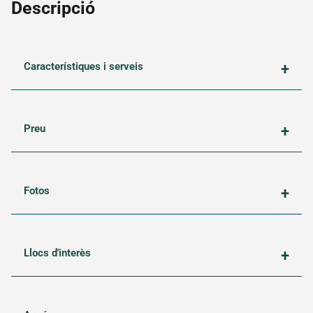
xarxa
Descripció
Transparència
Fes un
donatiu
Característiques i serveis
Escoltes
Catalans
Projectes
Preu
Quico
Sabaté
Camps
de
Fotos
treball
Dinamització
Promoció
Llocs d'interès
del bon
tracte
Escola
Forca