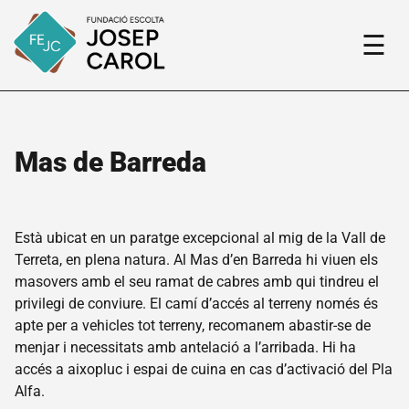
☰
Mas de Barreda
Fundació
El
nostre
Està ubicat en un paratge excepcional al mig de la Vall de
projecte
Terreta, en plena natura. Al Mas d’en Barreda hi viuen els
Qui
masovers amb el seu ramat de cabres amb qui tindreu el
som
privilegi de conviure. El camí d’accés al terreny només és
apte per a vehicles tot terreny, recomanem abastir-se de
Història
de la
menjar i necessitats amb antelació a l’arribada. Hi ha
Fundació
accés a aixopluc i espai de cuina en cas d’activació del Pla
Fem
Alfa.