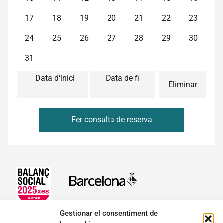
Actualitat
17
18
19
20
21
22
23
Botiga
24
25
26
27
28
29
30
31
Data d'inici
Data de fi
Eliminar
Contacte
Fer consulta de reserva
Gestionar el consentiment de