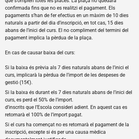
que s’omplen totes les places. La plaça no quedarà
confirmada fins que no es realitzi el pagament. Els
Transparència
pagaments s’han de fer efectius en un màxim de 10 dies
Fes un
naturals a partir del dia d’inscripció, en tot cas, 15 dies
donatiu
abans de l’inici del curs. El no compliment del termini del
Escoltes
pagament implica la pèrdua de la plaça.
Catalans
Projectes
En cas de causar baixa del curs:
Quico
Sabaté
Si la baixa és prèvia als 7 dies naturals abans de l’inici el
curs, implicarà la pèrdua de l’import de les despeses de
Camps
de
gestió (15€).
treball
Si la baixa és durant els 7 dies naturals abans de l’inici del
Dinamització
curs, es perd el 50% de l’import.
Promoció
d’inscrits que l’Escola consideri adient. En aquest cas es
del bon
retornarà el 100% de l’import pagat.
tracte
Si el curs ha començat no es retornarà el pagament de la
Escola
inscripció, excepte si és per una causa mèdica
Forca