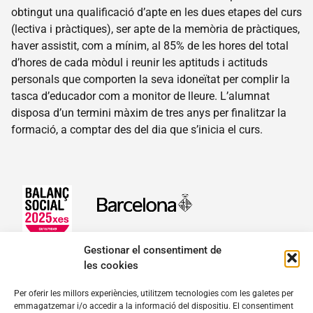
obtingut una qualificació d’apte en les dues etapes del curs
Actualitat
(lectiva i pràctiques), ser apte de la memòria de pràctiques,
Botiga
haver assistit, com a mínim, al 85% de les hores del total
d’hores de cada mòdul i reunir les aptituds i actituds
personals que comporten la seva idoneïtat per complir la
tasca d’educador com a monitor de lleure. L’alumnat
disposa d’un termini màxim de tres anys per finalitzar la
Contacte
formació, a comptar des del dia que s’inicia el curs.
Gestionar el consentiment de
les cookies
fundacio@josepcarol.cat
Per oferir les millors experiències, utilitzem tecnologies com les galetes per
emmagatzemar i/o accedir a la informació del dispositiu. El consentiment
Mare de Déu del Pilar, 16-18. 08003 Barcelona