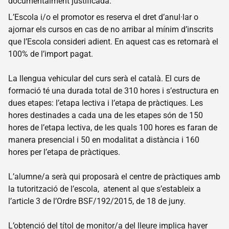
documentalment justificada.
Coneix
L’Escola i/o el promotor es reserva el dret d’anul·lar o
l’Escola
ajornar els cursos en cas de no arribar al mínim d’inscrits
Forca
que l’Escola consideri adient. En aquest cas es retornarà el
Formacions
100% de l’import pagat.
Catàleg
formatiu
La llengua vehicular del curs serà el català. El curs de
Preguntes
formació té una durada total de 310 hores i s’estructura en
freqüents
dues etapes: l’etapa lectiva i l’etapa de pràctiques. Les
Espai
hores destinades a cada una de les etapes són de 150
intern
hores de l’etapa lectiva, de les quals 100 hores es faran de
manera presencial i 50 en modalitat a distància i 160
Acampada
hores per l’etapa de pràctiques.
Coneix
Acampada
L’alumne/a serà qui proposarà el centre de pràctiques amb
Terrenys
la tutorització de l’escola, atenent al que s’estableix a
Normativa
l’article 3 de l’Ordre BSF/192/2015, de 18 de juny.
Preguntes
freqüents
L’obtenció del títol de monitor/a del lleure implica haver