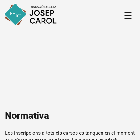
☰
Fundació
El
nostre
projecte
Qui
som
Història
Normativa
de la
Fundació
Fem
Les inscripcions a tots els cursos es tanquen en el moment
xarxa