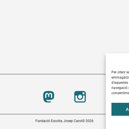
Per oferir 
emmagatzem
d'aquestes
navegació o
consentimen
A
Fundació Escolta Josep Carol
© 2026