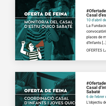
#Ofertade
Casal d’e
10 d'abril 
La Fundació
convocatòri
places de m
d’Infants […
OFERTES 
MÉS IN
#Ofertade
Casal d’in
Sabaté
6 de febrer
L’objectiu d