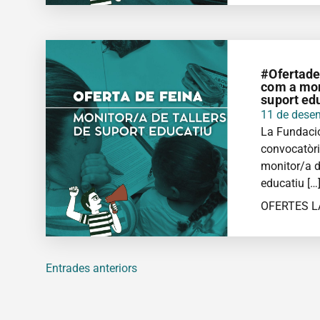
MÉS IN
#Ofertadef
com a mon
suport ed
11 de dese
La Fundació
convocatòri
monitor/a d
educatiu […
OFERTES 
Entrades anteriors
MÉS IN