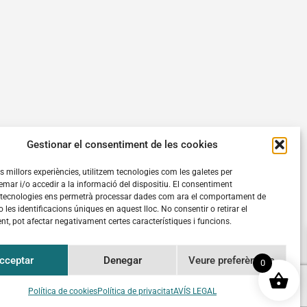
Gestionar el consentiment de les cookies
les millors experiències, utilitzem tecnologies com les galetes per
ar i/o accedir a la informació del dispositiu. El consentiment
 tecnologies ens permetrà processar dades com ara el comportament de
Política de privacitat
 les identificacions úniques en aquest lloc. No consentir o retirar el
Avís legal
t, pot afectar negativament certes característiques i funcions.
Política de cookies (UE)
cceptar
Denegar
Veure preferències
0
Política de cookies
Política de privacitat
AVÍS LEGAL