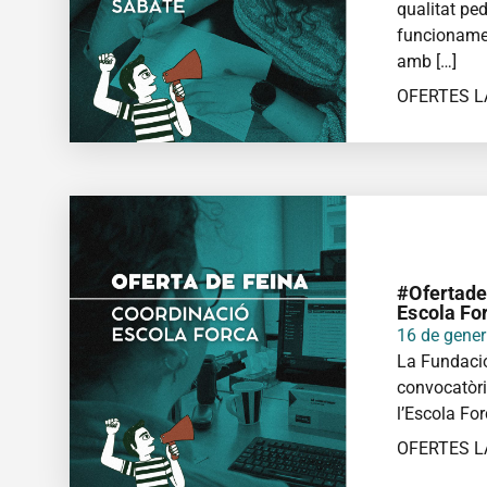
qualitat ped
funcionamen
amb […]
OFERTES 
MÉS IN
#Ofertade
Escola Fo
16 de gene
La Fundació
convocatòri
l’Escola For
OFERTES 