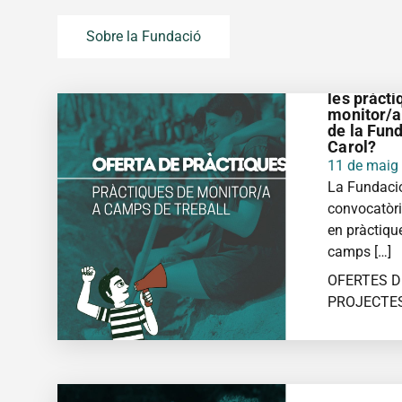
Sobre la Fundació
#Ofertade
les pràcti
monitor/a
de la Fun
Carol?
11 de maig
La Fundació
convocatòri
en pràctiqu
camps […]
OFERTES D
PROJECTE
MÉS IN