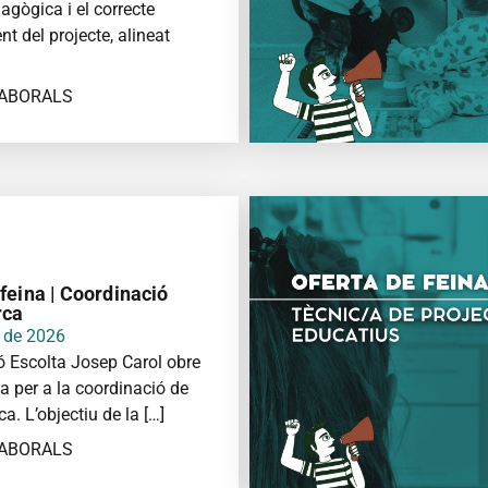
agògica i el correcte
t del projecte, alineat
LABORALS
FORMACIÓ
feina | Coordinació
rca
r de 2026
 Escolta Josep Carol obre
a per a la coordinació de
ca. L’objectiu de la […]
LABORALS