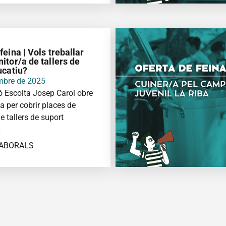
FORMACIÓ
eina | Vols treballar
itor/a de tallers de
ucatiu?
mbre de 2025
 Escolta Josep Carol obre
a per cobrir places de
e tallers de suport
]
LABORALS
FORMACIÓ