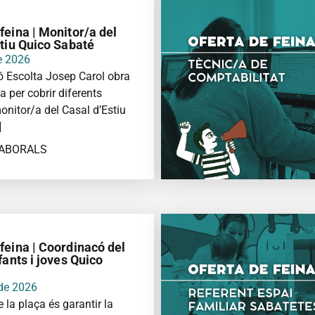
feina | Monitor/a del
stiu Quico Sabaté
de 2026
 Escolta Josep Carol obra
a per cobrir diferents
onitor/a del Casal d’Estiu
]
LABORALS
FORMACIÓ
feina | Coordinacó del
fants i joves Quico
 de 2026
e la plaça és garantir la