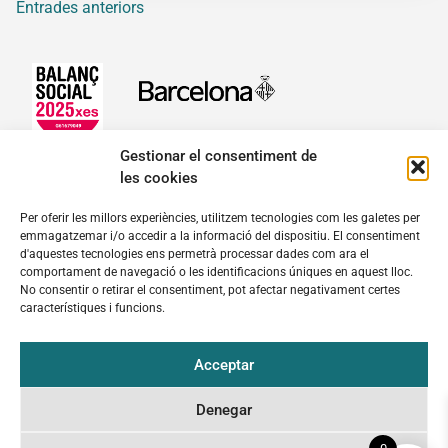
Entrades anteriors
Gestionar el consentiment de
les cookies
fundacio@josepcarol.cat
Per oferir les millors experiències, utilitzem tecnologies com les galetes per
emmagatzemar i/o accedir a la informació del dispositiu. El consentiment
Mare de Déu del Pilar, 16-18. 08003 Barcelona
d'aquestes tecnologies ens permetrà processar dades com ara el
Tel.
932 689 111
comportament de navegació o les identificacions úniques en aquest lloc.
No consentir o retirar el consentiment, pot afectar negativament certes
característiques i funcions.
Política de privacitat
Acceptar
Avís legal
Denegar
Política de cookies (UE)