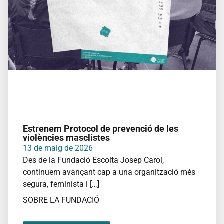
Quico
Sabaté
Camps
de
treball
Dinamització
Promoció
del bon
tracte
Escola
Forca
Estrenem Protocol de prevenció de les
violències masclistes
Coneix
13 de maig de 2026
l’Escola
Des de la Fundació Escolta Josep Carol,
Forca
continuem avançant cap a una organització més
Formacions
segura, feminista i […]
Catàleg
SOBRE LA FUNDACIÓ
formatiu
Preguntes