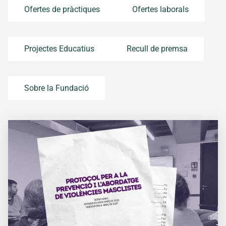
Fundació
Ofertes de pràctiques
Ofertes laborals
El
nostre
projecte
Projectes Educatius
Recull de premsa
Qui
som
Història
Sobre la Fundació
de la
Fundació
Fem
xarxa
Transparència
Fes un
donatiu
Escoltes
Catalans
Projectes